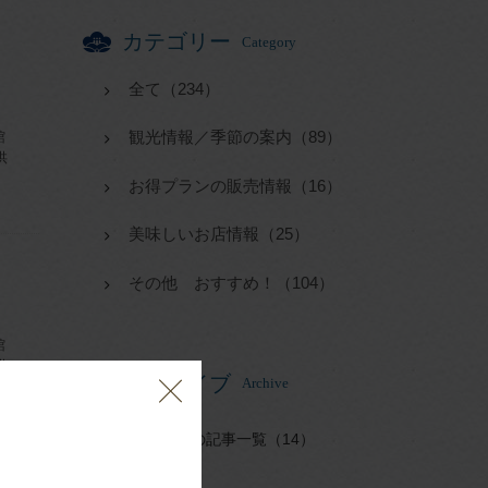
カテゴリー
Category
全て（234）
観光情報／季節の案内（89）
館
供
お得プランの販売情報（16）
美味しいお店情報（25）
その他 おすすめ！（104）
館
供
アーカイブ
Archive
2026年の記事一覧（14）