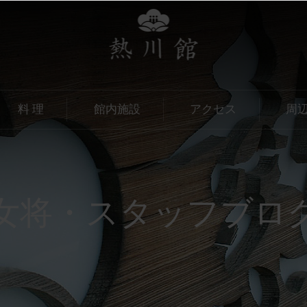
料 理
館内施設
アクセス
周
女将・
スタッフブロ