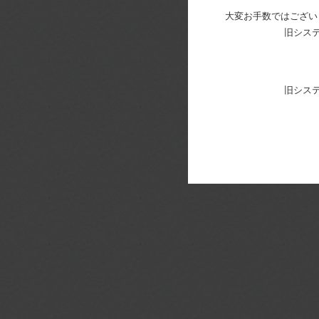
大変お手数ではござい
旧シス
旧シス