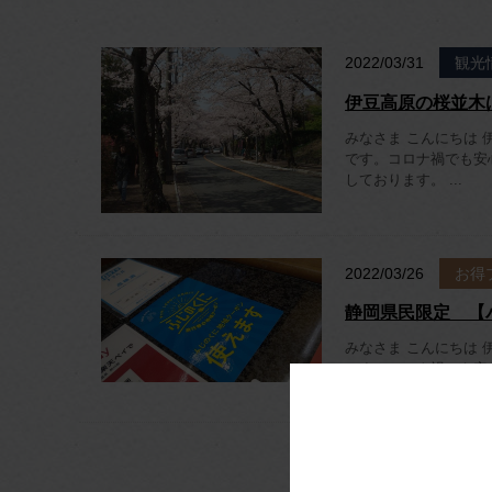
2022/03/31
観光
伊豆高原の桜並木
みなさま こんにちは 
です。コロナ禍でも安
しております。 ...
2022/03/26
お得
静岡県民限定 【
みなさま こんにちは 
です。コロナ禍でも安
しております。 ...