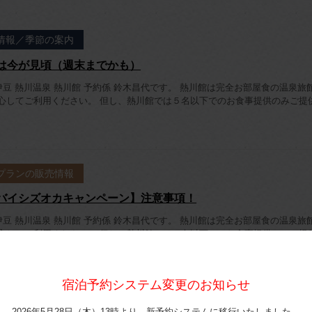
情報／季節の案内
は今が見頃（週末までかも）
伊豆 熱川温泉 熱川館 予約係 鈴木昌代です。 熱川館は完全お部屋食の温泉旅
心してご利用ください。 但し、熱川館では５名以下でのお食事提供のみご提
プランの販売情報
バイシズオカキャンペーン】注意事項！
伊豆 熱川温泉 熱川館 予約係 鈴木昌代です。 熱川館は完全お部屋食の温泉旅
心してご利用ください。 但し、熱川館では５名以下でのお食事提供のみご提
宿泊予約システム変更のお知らせ
2026年5月28日（木）13時より、新予約システムに移行いたしました。