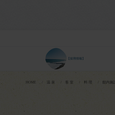
【採用情報】
HOME
温 泉
客 室
料 理
館内施