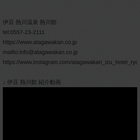
伊豆 熱川温泉 熱川館
tel:0557-23-2111
https://www.atagawakan.co.jp
mailto:info@atagawakan.co.jp
https://www.instagram.com/atagawakan_izu_hotel_ryo
↓ 伊豆 熱川館 紹介動画