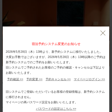
宿泊予約システム変更のお知らせ
2026年5月28日（木）13時より、新予約システムに移行いたしました。
大変お手数ではございますが、2026年5月28日（木）13時以降のご予約は
新予約システムでのご予約をお願いいたします。
旧システムでご予約されたお客様のご予約の確認・キャンセルは下記より
大人気！貸切風呂「椿」のひとつ「花」はこちら！
お願いいたします。
予約確認 >>
予約変更 >>
予約キャンセル >>
マイページログイン >>
みなさま こんにちは 伊豆 熱川温泉 熱川館 予約係で
ございます。
旧システムでご登録いただいているお客様の登録情報は、新予約システム
に移行されません。
マイページの再パスワード設定をお願いいたします。
夏休みのご旅行は 熱川館がお薦めです！
パスワードの設定はこちら >>