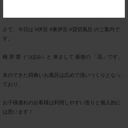
なぜ？ 海水浴場まで徒歩１０秒だからです！
さて、今日は #伊豆 #東伊豆 #貸切風呂 のご案内で
す。
種 芽 蕾（つぼみ）と 来まして 最後の 「花」です。
木のできた四角いお風呂は広めで浅いつくりとなっ
ており、
お子様連れのお客様は利用しやすい造りと個人的に
は思います！